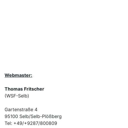
+49/+9633/918 038
Bei Fragen zu unseren Webshop-System:
+49/+9287/800809
Webmaster:
Thomas Fritscher
(WSF-Selb)
Gartenstraße 4
95100 Selb/Selb-Plößberg
Tel: +49/+9287/800809