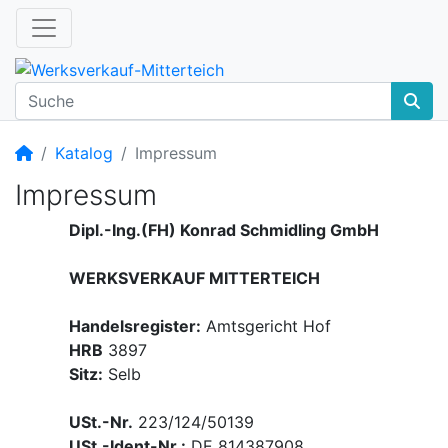
Startseite
Katalog
Impressum
Impressum
Dipl.-Ing.(FH) Konrad Schmidling GmbH
WERKSVERKAUF MITTERTEICH
Handelsregister:
Amtsgericht Hof
HRB
3897
Sitz:
Selb
USt.-Nr.
223/124/50139
USt.-Ident-Nr.:
DE 814387908