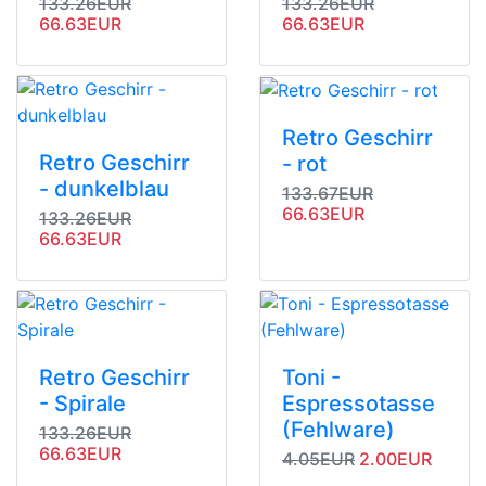
Originalpreis
Angebotspreis
Originalpreis
Angebotspre
133.26EUR
133.26EUR
66.63EUR
66.63EUR
Retro Geschirr
Retro Geschirr
- rot
- dunkelblau
Originalpreis
Angebotsprei
133.67EUR
66.63EUR
Originalpreis
Angebotspreis
133.26EUR
66.63EUR
Retro Geschirr
Toni -
- Spirale
Espressotasse
(Fehlware)
Originalpreis
Angebotspreis
133.26EUR
66.63EUR
Originalpreis
Angebotspreis
4.05EUR
2.00EUR