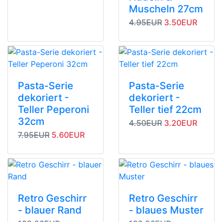
Muscheln 27cm
Originalpreis
Angebotspreis
4.95EUR
3.50EUR
Pasta-Serie
Pasta-Serie
dekoriert -
dekoriert -
Teller Peperoni
Teller tief 22cm
32cm
Originalpreis
Angebotspreis
4.50EUR
3.20EUR
Originalpreis
Angebotspreis
7.95EUR
5.60EUR
Retro Geschirr
Retro Geschirr
- blauer Rand
- blaues Muster