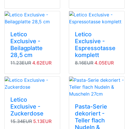
Letico
Letico
Exclusive -
Exclusive -
Beilagplatte
Espressotasse
28,5 cm
komplett
Originalpreis
Angebotspreis
Originalpreis
Angebotspreis
11.23EUR
4.62EUR
8.16EUR
4.05EUR
Letico
Exclusive -
Pasta-Serie
Zuckerdose
dekoriert -
Teller flach
Originalpreis
Angebotspreis
15.34EUR
5.13EUR
Nudeln &