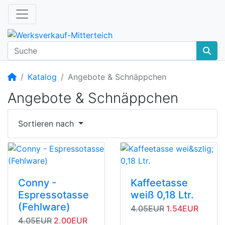
Startseite
Katalog
Angebote & Schnäppchen
Angebote & Schnäppchen
Sortieren nach
Conny -
Kaffeetasse
Espressotasse
weiß 0,18 Ltr.
(Fehlware)
Originalpreis
Angebotspreis
4.05EUR
1.54EUR
Originalpreis
Angebotspreis
4.05EUR
2.00EUR