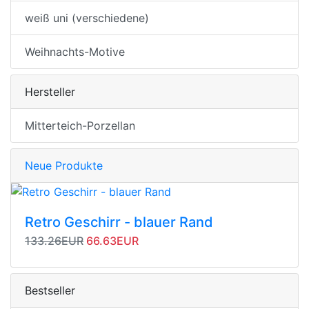
weiß uni (verschiedene)
Weihnachts-Motive
Hersteller
Mitterteich-Porzellan
Neue Produkte
Retro Geschirr - blauer Rand
Originalpreis
Angebotspreis
133.26EUR
66.63EUR
Bestseller