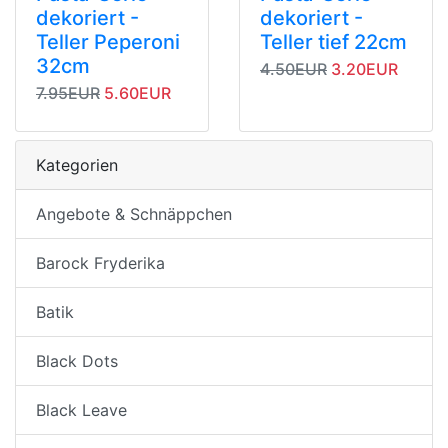
dekoriert -
dekoriert -
Teller Peperoni
Teller tief 22cm
32cm
Originalpreis
Angebotspreis
4.50EUR
3.20EUR
Originalpreis
Angebotspreis
7.95EUR
5.60EUR
Kategorien
Angebote & Schnäppchen
Barock Fryderika
Batik
Black Dots
Black Leave