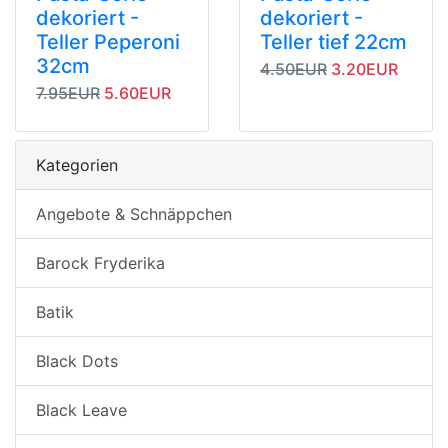
dekoriert -
dekoriert -
Teller Peperoni
Teller tief 22cm
32cm
Originalpreis
Angebotspreis
4.50EUR
3.20EUR
Originalpreis
Angebotspreis
7.95EUR
5.60EUR
Kategorien
Angebote & Schnäppchen
Barock Fryderika
Batik
Black Dots
Black Leave