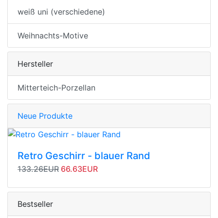
weiß uni (verschiedene)
Weihnachts-Motive
Hersteller
Mitterteich-Porzellan
Neue Produkte
Retro Geschirr - blauer Rand
Originalpreis
Angebotspreis
133.26EUR
66.63EUR
Bestseller