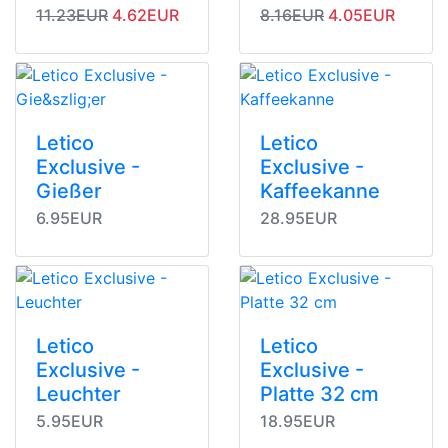
Originalpreis
Angebotspreis
Originalpreis
Angebotspreis
11.23EUR
4.62EUR
8.16EUR
4.05EUR
Letico
Letico
Exclusive -
Exclusive -
Gießer
Kaffeekanne
6.95EUR
28.95EUR
Letico
Letico
Exclusive -
Exclusive -
Leuchter
Platte 32 cm
5.95EUR
18.95EUR