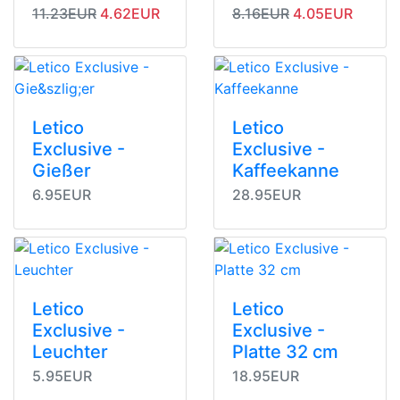
Originalpreis
Angebotspreis
Originalpreis
Angebotspreis
11.23EUR
4.62EUR
8.16EUR
4.05EUR
Letico
Letico
Exclusive -
Exclusive -
Gießer
Kaffeekanne
6.95EUR
28.95EUR
Letico
Letico
Exclusive -
Exclusive -
Leuchter
Platte 32 cm
5.95EUR
18.95EUR