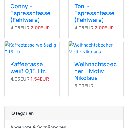
Conny -
Toni -
Espressotasse
Espressotasse
(Fehlware)
(Fehlware)
Originalpreis
Angebotspreis
Originalpreis
Angebotspreis
4.05EUR
2.00EUR
4.05EUR
2.00EUR
Kaffeetasse
Weihnachtsbec
weiß 0,18 Ltr.
her - Motiv
Nikolaus
Originalpreis
Angebotspreis
4.05EUR
1.54EUR
3.03EUR
Kategorien
Angebote & Schnäppchen