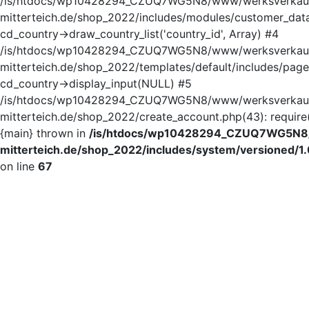
/is/htdocs/wp10428294_CZUQ7WG5N8/www/werksverkau
mitterteich.de/shop_2022/includes/modules/customer_data
cd_country->draw_country_list('country_id', Array) #4
/is/htdocs/wp10428294_CZUQ7WG5N8/www/werksverkau
mitterteich.de/shop_2022/templates/default/includes/page
cd_country->display_input(NULL) #5
/is/htdocs/wp10428294_CZUQ7WG5N8/www/werksverkau
mitterteich.de/shop_2022/create_account.php(43): require('
{main} thrown in
/is/htdocs/wp10428294_CZUQ7WG5N8
mitterteich.de/shop_2022/includes/system/versioned/1.
on line
67