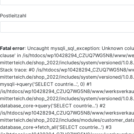
Postleitzahl
Fatal error
: Uncaught mysqli_sql_exception: Unknown colum
clause' in /is/htdocs/wp10428294_CZUQ7WG5N8/www/we
mitterteich.de/shop_2022/includes/system/versioned/1.0.8
Stack trace: #0 /is/htdocs/wp10428294_CZUQ7WG5N8/w
mitterteich.de/shop_2022/includes/system/versioned/1.0.8
mysqli->query('SELECT countrie...', 0) #1
/is/htdocs/wp10428294_CZUQ7WG5N8/www/werksverkau
mitterteich.de/shop_2022/includes/system/versioned/1.0.8
database_core->query('SELECT countrie...') #2
/is/htdocs/wp10428294_CZUQ7WG5N8/www/werksverkau
mitterteich.de/shop_2022/includes/modules/customer_data
database_core->fetch_all('SELECT countrie...') #3