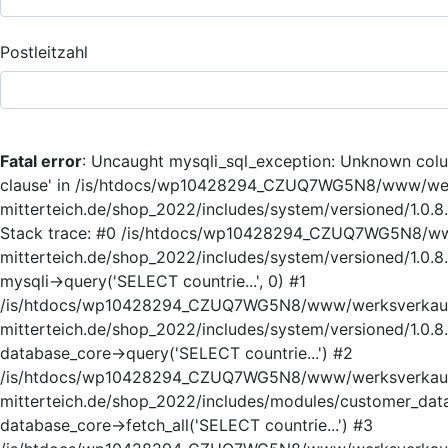
Postleitzahl
Fatal error
: Uncaught mysqli_sql_exception: Unknown colum
clause' in /is/htdocs/wp10428294_CZUQ7WG5N8/www/we
mitterteich.de/shop_2022/includes/system/versioned/1.0.8
Stack trace: #0 /is/htdocs/wp10428294_CZUQ7WG5N8/w
mitterteich.de/shop_2022/includes/system/versioned/1.0.8
mysqli->query('SELECT countrie...', 0) #1
/is/htdocs/wp10428294_CZUQ7WG5N8/www/werksverkau
mitterteich.de/shop_2022/includes/system/versioned/1.0.8
database_core->query('SELECT countrie...') #2
/is/htdocs/wp10428294_CZUQ7WG5N8/www/werksverkau
mitterteich.de/shop_2022/includes/modules/customer_data
database_core->fetch_all('SELECT countrie...') #3