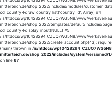
/is/htdocs/wp10428294_CZUQ7WG5N8/www/werksverkau
mitterteich.de/shop_2022/includes/modules/customer_data
cd_country->draw_country_list('country_id', Array) #4
/is/htdocs/wp10428294_CZUQ7WG5N8/www/werksverkau
mitterteich.de/shop_2022/templates/default/includes/page
cd_country->display_input(NULL) #5
/is/htdocs/wp10428294_CZUQ7WG5N8/www/werksverkau
mitterteich.de/shop_2022/create_account.php(43): require('
{main} thrown in
/is/htdocs/wp10428294_CZUQ7WG5N8
mitterteich.de/shop_2022/includes/system/versioned/1.
on line
67